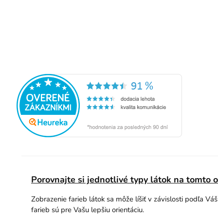
Porovnajte si jednotlivé typy látok na tomto 
Zobrazenie farieb látok sa môže líšiť v závislosti podľa Vá
farieb sú pre Vašu lepšiu orientáciu.