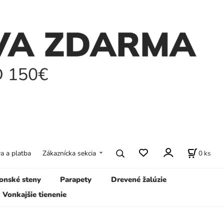
0
ks
a a platba
Zákaznícka sekcia
onské steny
Parapety
Drevené žalúzie
Vonkajšie tienenie