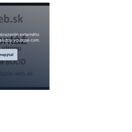
Zobrazením externého
služby youtube.com.
 nepýtať