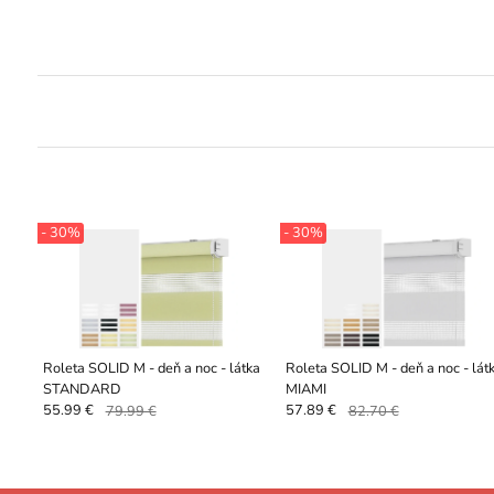
- 30%
- 30%
Roleta SOLID M - deň a noc - látka
Roleta SOLID M - deň a noc - lát
STANDARD
MIAMI
55.99 €
79.99 €
57.89 €
82.70 €