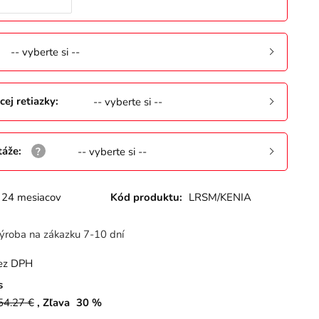
-- vyberte si --
cej retiazky
:
-- vyberte si --
táže
:
-- vyberte si --
24 mesiacov
Kód produktu:
LRSM/KENIA
ýroba na zákazku 7-10 dní
ez DPH
s
54.27
€
Zľava
30
%