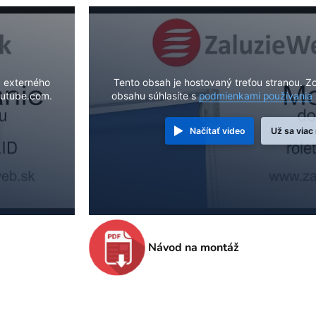
m externého
Tento obsah je hostovaný treťou stranou. 
utube.com.
obsahu súhlasíte s
podmienkami používania
Načítať video
Už sa viac
Návod na montáž