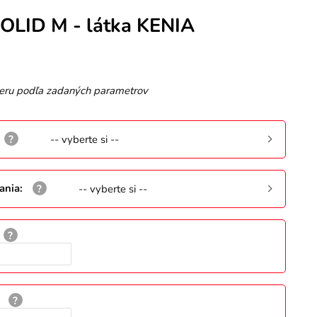
SOLID M - látka KENIA
eru podľa zadaných parametrov
-- vyberte si --
ania
:
-- vyberte si --
: