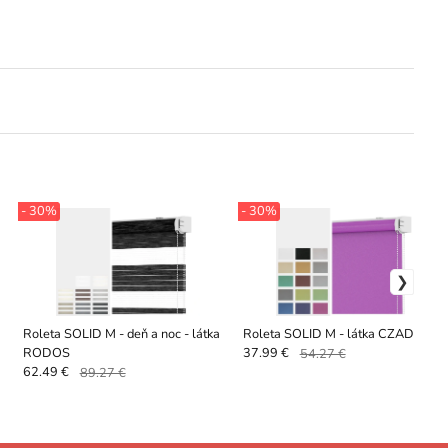
- 30%
- 30%
Roleta SOLID M - deň a noc - látka
Roleta SOLID M - látka CZAD
RODOS
37.99 €
54.27 €
62.49 €
89.27 €