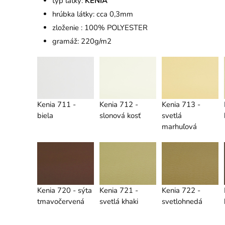
typ látky:
KENIA
hrúbka látky: cca 0,3mm
zloženie : 100% POLYESTER
gramáž: 220g/m2
Kenia 711 -
Kenia 712 -
Kenia 713 -
biela
slonová kosť
svetlá
marhuľová
Kenia 720 - sýta
Kenia 721 -
Kenia 722 -
tmavočervená
svetlá khaki
svetlohnedá