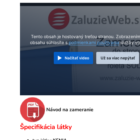
Tento obsah je hostovaný treťou stranou. Zobrazení
obsahu súhlasíte s
podmienkami používania
služby yo
Načítať video
Už sa viac nepýtať
Návod na zameranie
Špecifikácia látky