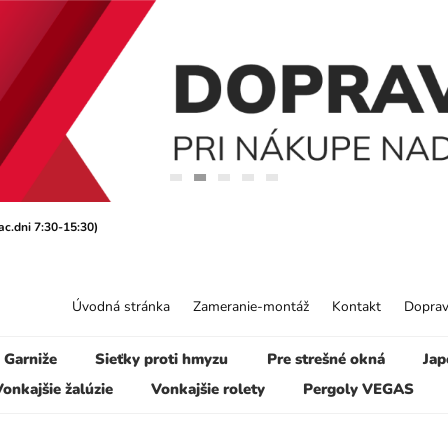
ac.dni 7:30-15:30)
Úvodná stránka
Zameranie-montáž
Kontakt
Doprav
Garniže
Sieťky proti hmyzu
Pre strešné okná
Jap
onkajšie žalúzie
Vonkajšie rolety
Pergoly VEGAS