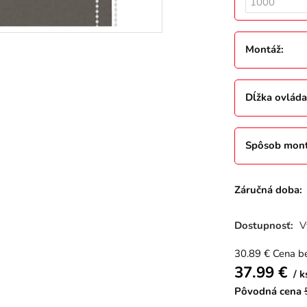
Montáž
:
Dĺžka ovláda
Spôsob mon
Záručná doba:
Dostupnosť:
V
30.89
€
Cena b
37.99
€
k
Pôvodná cena