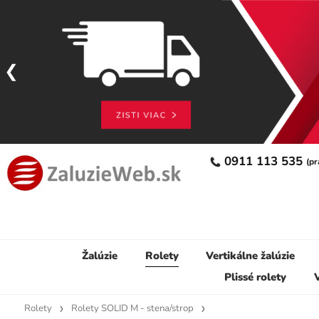
0911 113 535
(pr
Žalúzie
Rolety
Vertikálne žalúzie
Plissé rolety
V
Rolety
Rolety SOLID M - stena/strop