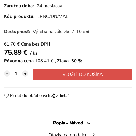
Záručná doba:
24 mesiacov
Kód produktu:
LRNO/DN/MAL
Dostupnosť:
Výroba na zákazku 7-10 dní
61.70
€
Cena bez DPH
75.89
€
ks
Pôvodná cena
108.41
€
Zľava
30
%
Pridať do obľúbených
Zdielať
Popis - Návod
Otázka na predajcu