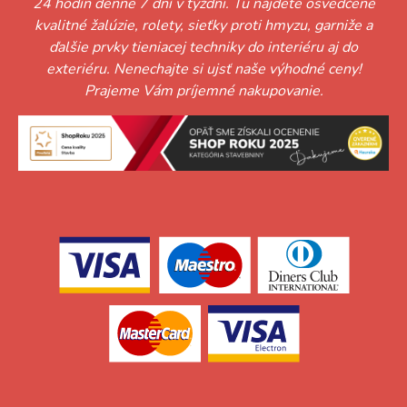
24 hodín denne 7 dní v týždni. Tu nájdete osvedčené
kvalitné žalúzie, rolety, sieťky proti hmyzu, garniže a
ďalšie prvky tieniacej techniky do interiéru aj do
exteriéru. Nenechajte si ujsť naše výhodné ceny!
Prajeme Vám príjemné nakupovanie.