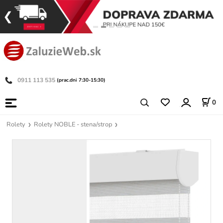
0911 113 535
(prac.dni 7:30-15:30)
0
Rolety
Rolety NOBLE - stena/strop