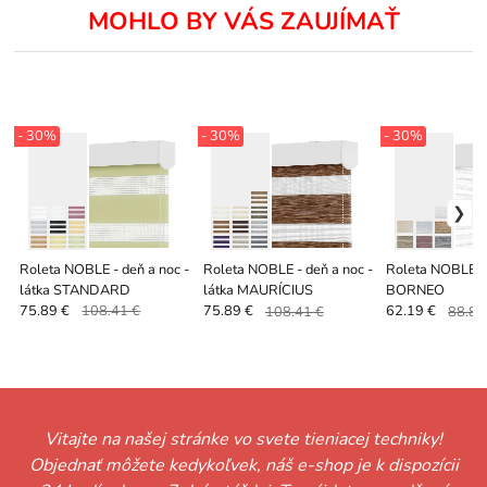
MOHLO BY VÁS ZAUJÍMAŤ
- 30%
- 30%
- 30%
Roleta NOBLE - deň a noc -
Roleta NOBLE - deň a noc -
Roleta NOBLE - 
látka STANDARD
látka MAURÍCIUS
BORNEO
75.89 €
108.41 €
75.89 €
108.41 €
62.19 €
88.84
Vitajte na našej stránke vo svete tieniacej techniky!
Objednať môžete kedykoľvek, náš e-shop je k dispozícii