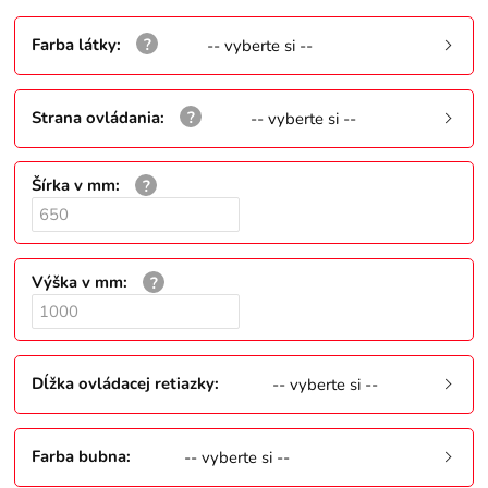
Farba látky
:
-- vyberte si --
Strana ovládania
:
-- vyberte si --
Šírka v mm
:
Výška v mm
:
Dĺžka ovládacej retiazky
:
-- vyberte si --
Farba bubna
:
-- vyberte si --