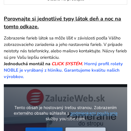
Porovnajte si jednotlivé typy látok deň a noc na
tomto odkaze.
Zobrazenie farieb látok sa môže líšiť v závislosti podľa Vášho
zobrazovacieho zariadenia a jeho nastavenia farieb. V prípade
neistoty nás telefonicky, alebo mailovo kontaktujte. Názvy farieb
sú pre Vašu lepšiu orientáciu.
Jednoduchá montáž na
CLICK SYSTÉM.
Horný profil rolety
NOBLE je vyrábaný z hliníku. Garantujeme kvalitu našich
výrobkov.
Tento obsah je hostovaný treťou stranou. Zobrazením
externého obsahu súhlasíte s
podmienkami používania
služby youtube.com.