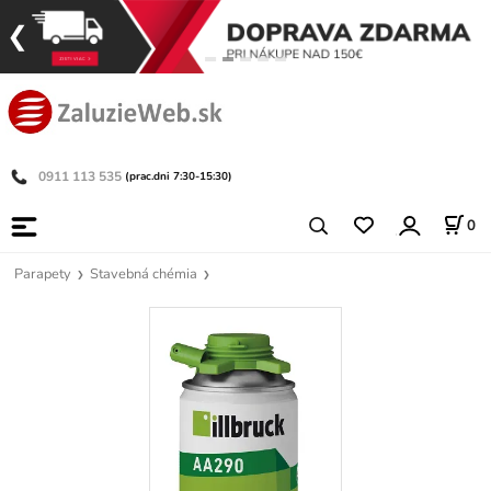
0911 113 535
(prac.dni 7:30-15:30)
0
Parapety
Stavebná chémia