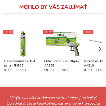
MOHLO BY VÁS ZAUJÍMAŤ
- 40%
- 40%
- 40%
Nízkoexpanzná Perfekt
Pištoľ PowerGun Softgrip -
Kónická aplikačn
pena - FM355
AA255
AA210
9.99 €
16.65 €
59.99 €
99.98 €
0.99 €
1.65 €
Vitajte na našej stránke vo svete tieniacej techniky!
Objednať môžete kedykoľvek, náš e-shop je k dispozícii