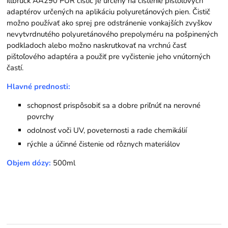
illbruck AA290 PUR čistič je určený na čistenie pištoľových
adaptérov určených na aplikáciu polyuretánových pien. Čistič
možno používať ako sprej pre odstránenie vonkajších zvyškov
nevytvrdnutého polyuretánového prepolyméru na pošpinených
podkladoch alebo možno naskrutkovať na vrchnú časť
pištoľového adaptéra a použiť pre vyčistenie jeho vnútorných
častí.
Hlavné prednosti:
schopnosť prispôsobiť sa a dobre priľnúť na nerovné
povrchy
odolnosť voči UV, poveternosti a rade chemikálií
rýchle a účinné čistenie od rôznych materiálov
Objem dózy:
500ml