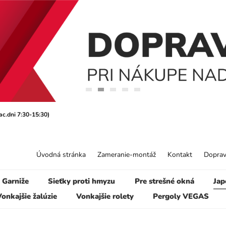
ac.dni 7:30-15:30)
Úvodná stránka
Zameranie-montáž
Kontakt
Doprav
Garniže
Sieťky proti hmyzu
Pre strešné okná
Jap
onkajšie žalúzie
Vonkajšie rolety
Pergoly VEGAS