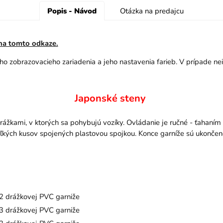
Popis - Návod
Otázka na predajcu
 na tomto odkaze.
šho zobrazovacieho zariadenia a jeho nastavenia farieb. V prípade ne
Japonské steny
ážkami, v ktorých sa pohybujú vozíky. Ovládanie je ručné - ťahaním 
ľkých kusov spojených plastovou spojkou. Konce garníže sú ukončen
l 2 drážkovej PVC garniže
l 3 drážkovej PVC garniže