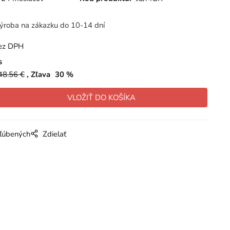
ýroba na zákazku do 10-14 dní
ez DPH
s
48.56
€
Zľava
30
%
bľúbených
Zdielať