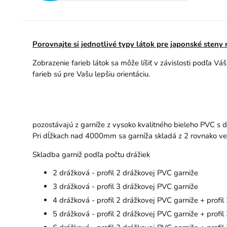
Porovnajte si jednotlivé typy látok pre japonské steny
Zobrazenie farieb látok sa môže líšiť v závislosti podľa Vá
farieb sú pre Vašu lepšiu orientáciu.
pozostávajú z garníže z vysoko kvalitného bieleho PVC s dr
Pri dĺžkach nad 4000mm sa garníža skladá z 2 rovnako ve
Skladba garniž podľa počtu drážiek
2 drážková - profil 2 drážkovej PVC garniže
3 drážková - profil 3 drážkovej PVC garniže
4 drážková - profil 2 drážkovej PVC garniže + profi
5 drážková - profil 2 drážkovej PVC garniže + profi