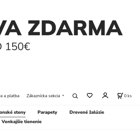
0
ks
a a platba
Zákaznícka sekcia
onské steny
Parapety
Drevené žalúzie
Vonkajšie tienenie