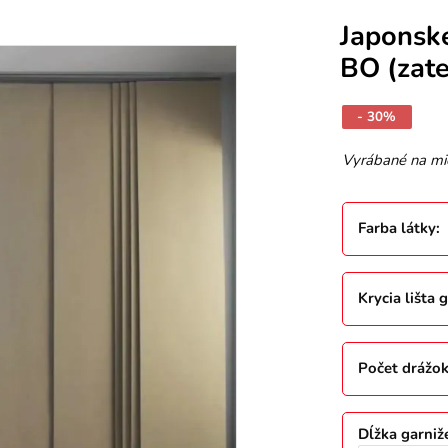
Japonsk
BO (zat
- 30%
Vyrábané na mi
Farba látky
:
Krycia lišta 
Počet drážok
Dĺžka garni