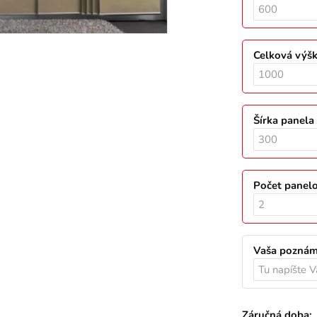
Celková výš
Šírka panel
Počet panel
Vaša pozná
Záručná doba: