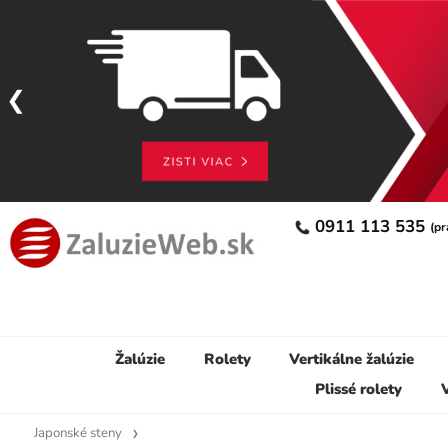
0911 113 535
(pr
Žalúzie
Rolety
Vertikálne žalúzie
Plissé rolety
V
Japonské steny