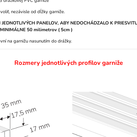
l 3 drážkovej PVC garniže
voliť, nezávisle od dĺžky garniže.
ÍM JEDNOTLIVÝCH PANELOV, ABY NEDOCHÁDZALO K PRIESVITU
NIMÁLNE 50 milimetrov ( 5cm )
evní na garnižu nasunutím do drážky.
Rozmery jednotlivých profilov garniže