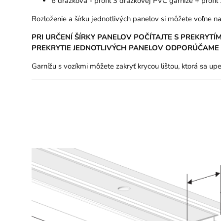
6 drážková - profil 3 drážkovej PVC garniže + profi
Rozloženie a šírku jednotlivých panelov si môžete voľne na
PRI URČENÍ ŠÍRKY PANELOV POČÍTAJTE S PREKRYT
PREKRYTIE JEDNOTLIVÝCH PANELOV ODPORÚČAME MI
Garnížu s vozíkmi môžete zakryť krycou lištou, ktorá sa up