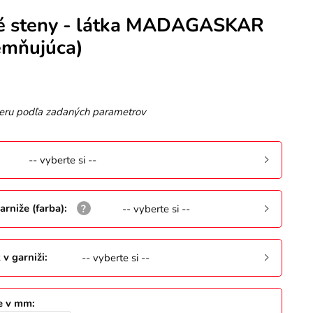
é steny - látka MADAGASKAR
emňujúca)
eru podľa zadaných parametrov
-- vyberte si --
garniže (farba)
:
-- vyberte si --
 v garniži
:
-- vyberte si --
že v mm
: