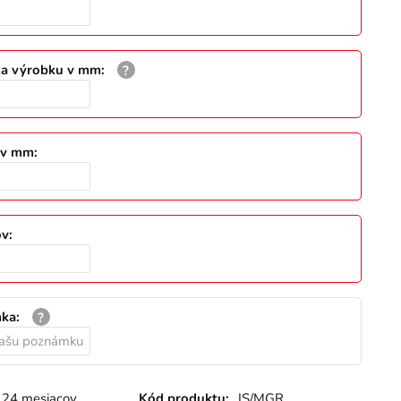
ka výrobku v mm
:
a v mm
:
ov
:
mka
:
24 mesiacov
Kód produktu:
JS/MGR