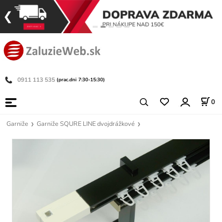
0911 113 535
(prac.dni 7:30-15:30)
0
Garniže
Garniže SQURE LINE dvojdrážkové