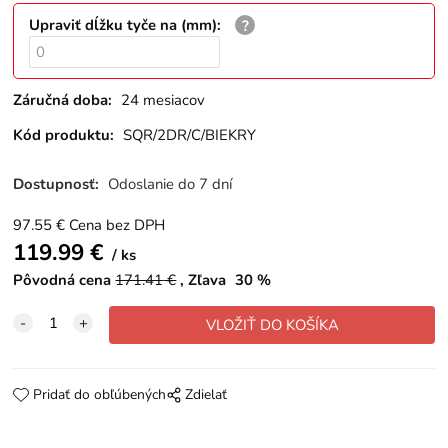
Upraviť dĺžku tyče na (mm)
:
Záručná doba:
24 mesiacov
Kód produktu:
SQR/2DR/C/BIEKRY
Dostupnosť:
Odoslanie do 7 dní
97.55
€
Cena bez DPH
119.99
€
ks
Pôvodná cena
171.41
€
Zľava
30
%
Pridať do obľúbených
Zdielať