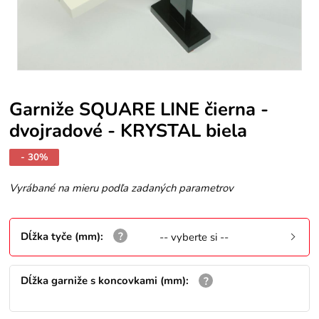
Garniže SQUARE LINE čierna -
dvojradové - KRYSTAL biela
- 30%
Vyrábané na mieru podľa zadaných parametrov
Dĺžka tyče (mm)
:
-- vyberte si --
Dĺžka garniže s koncovkami (mm)
: