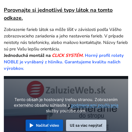
Porovnajte si jednotlivé typy látok na tomto
odkaze.
Zobrazenie farieb látok sa môže líšiť v závislosti podľa Vášho
zobrazovacieho zariadenia a jeho nastavenia farieb. V prípade
neistoty nás telefonicky, alebo mailovo kontaktujte. Názvy farieb
sú pre Vašu lepšiu orientáciu.
Jednoduchá montáž na
CLICK SYSTÉM.
Horný profil rolety
NOBLE je vyrábaný z hliníku. Garantujeme kvalitu našich
výrobkov.
Tento obsah je hostovaný treťou stranou. Zobrazením
externého obsahu súhlasíte s
podmienkami používania
služby youtube.com.
Načítať video
Už sa viac nepýtať