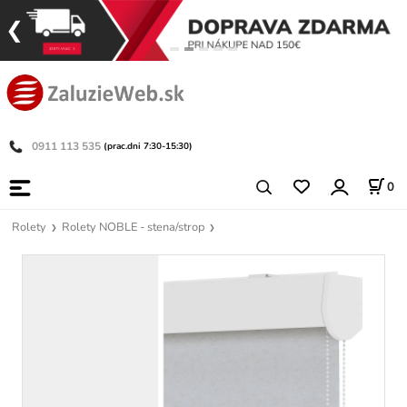
0911 113 535
(prac.dni 7:30-15:30)
0
Rolety
Rolety NOBLE - stena/strop