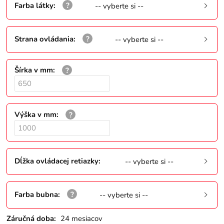
Farba látky
:
-- vyberte si --
Strana ovládania
:
-- vyberte si --
Šírka v mm
:
Výška v mm
:
Dĺžka ovládacej retiazky
:
-- vyberte si --
Farba bubna
:
-- vyberte si --
Záručná doba:
24 mesiacov