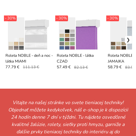
- 30%
- 30%
- 30%
Roleta NOBLE - deň a noc -
Roleta NOBLE - látka
Roleta NOBLE - 
látka MIAMI
CZAD
JAMAJKA
77.79 €
111.13 €
57.49 €
82.13 €
58.79 €
83.99
Vitajte na našej stránke vo svete tieniacej techniky!
Objednať môžete kedykoľvek, náš e-shop je k dispozícii
24 hodín denne 7 dní v týždni. Tu nájdete osvedčené
kvalitné žalúzie, rolety, sieťky proti hmyzu, garniže a
ďalšie prvky tieniacej techniky do interiéru aj do