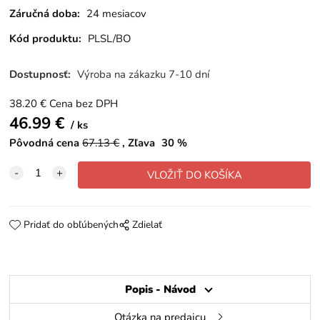
Záručná doba:
24 mesiacov
Kód produktu:
PLSL/BO
Dostupnosť:
Výroba na zákazku 7-10 dní
38.20
€
Cena bez DPH
46.99
€
ks
Pôvodná cena
67.13
€
Zľava
30
%
Pridať do obľúbených
Zdielať
Popis - Návod
Otázka na predajcu