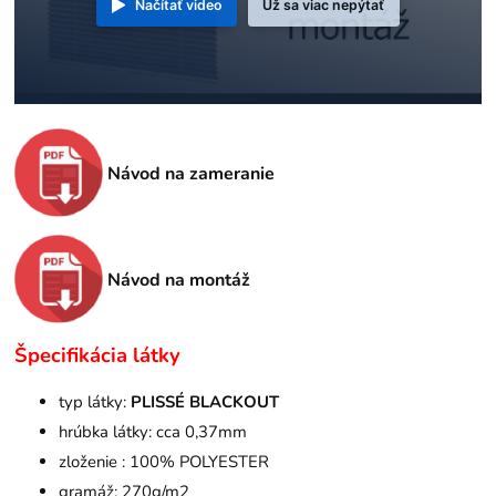
Načítať video
Už sa viac nepýtať
Návod na zameranie
Návod na montáž
Špecifikácia látky
typ látky:
PLISSÉ BLACKOUT
hrúbka látky: cca 0,37mm
zloženie : 100% POLYESTER
gramáž: 270g/m2