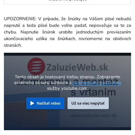
UPOZORNENIE: V prípade, že šnúrky na Vášom plisé nebudú
napnuté a teda plisé bude voľne padať, nepovažuje sa to za
chybu. Napnutie šnúrok urobíte jednoduchým previazaním
ukončovacieho uzlíka na šnúrkach, rovnomerne na obidvoch
stranách.
Tento obsah je hostovaný treťou stranou. Zobrazením
externého obsahu súhlasíte s
podmienkami používania
služby youtube.com.
Načítať video
Už sa viac nepýtať